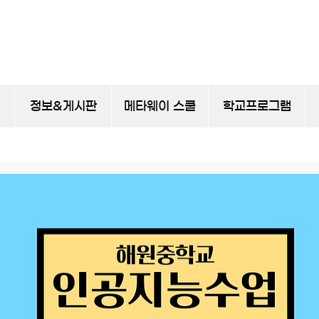
정보&게시판
메타웨이 스쿨
학교프로그램