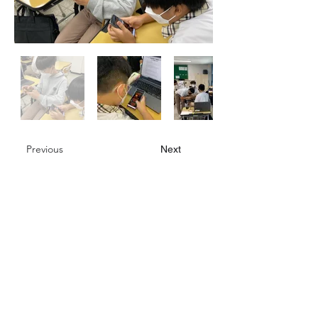
Previous
Next
대한민국 인천광역시 동구
화도진로 154, 2층 & 지하드론교육장
​대표 : 윤가형
​사업자등록번호 :
524-81-02274
여성기업