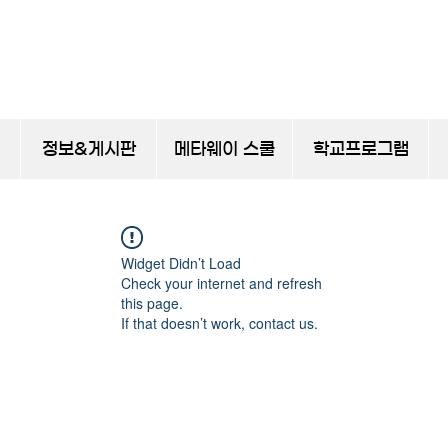
정보&게시판
메타웨이 스쿨
학교프로그램
Widget Didn’t Load
Check your internet and refresh
this page.
If that doesn’t work, contact us.