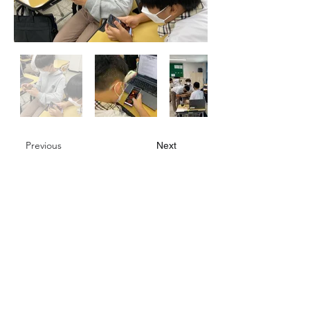
Previous
Next
대한민국 인천광역시 동구
화도진로 154, 2층 & 지하드론교육장
​대표 : 윤가형
​사업자등록번호 :
524-81-02274
여성기업