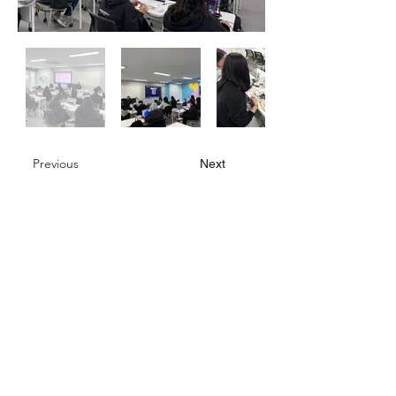
Previous
Next
대한민국 인천광역시 동구
화도진로 154, 2층 & 지하드론교육장
​대표 : 윤가형
​사업자등록번호 :
524-81-02274
여성기업
예비사회적기업