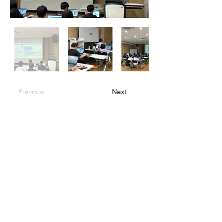
Previous
Next
대한민국 인천광역시 동구
화도진로 154, 2층 & 지하드론교육장
​대표 : 윤가형
​사업자등록번호 :
524-81-02274
여성기업
예비사회적기업