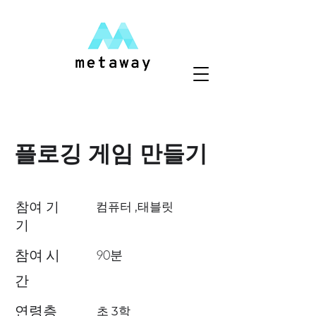
플로깅 게임 만들기
참여 기
컴퓨터 ,태블릿
기
참여 시
90분
간
연령층
​초 3학